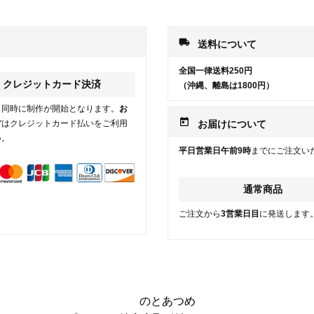
local_shipping
送料について
全国一律送料250円
クレジットカード決済
（沖縄、離島は1800円）
と同時に制作が開始となります。
お
today
方
はクレジットカード払いをご利用
お届けについて
い。
平日営業日午前9時
までにご注文い
通常商品
ご注文から
3営業日目
に発送します
のとあつめ