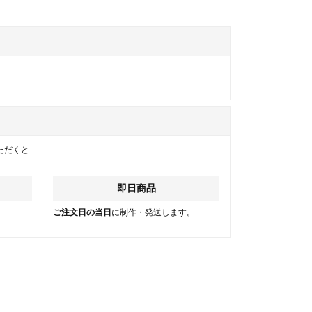
ただくと
即日商品
。
ご注文日の当日
に制作・発送します。