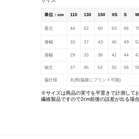
サイズ
単位：cm
110
130
150
XS
S
M
着丈
44
52
60
63
66
7
身幅
33
37
43
46
49
5
肩幅
29
33
38
41
44
4
袖丈
37
45
52
55
56
5
脇仕様
丸胴(脇腹にプリント可能)
※サイズは商品の実寸を平置きで計測して
繊維製品ですので2cm前後の誤差が出る場