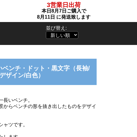
3営業日出荷
本日
8月7日
ご購入で
8月11日
に発送致します
並び替え:
いベンチ・ドット・黒文字（長袖/
デザイン/白色）
一長いベンチ。
景からベンチの形を抜き出したものをデザイ
シャツです。
たします