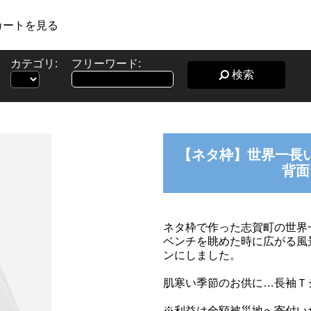
カートを見る
カテゴリ:
フリーワード:
検索
【ネタ枠】世界一長
背面
ネタ枠で作った志賀町の世界
ベンチを眺めた時に広がる風
ンにしました。
肌寒い季節のお供に…長袖Ｔ
※利益は全額被災地へ寄付い