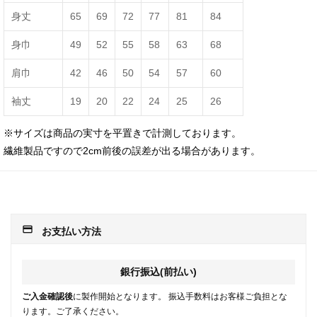
身丈
65
69
72
77
81
84
身巾
49
52
55
58
63
68
肩巾
42
46
50
54
57
60
袖丈
19
20
22
24
25
26
※サイズは商品の実寸を平置きで計測しております。
繊維製品ですので2cm前後の誤差が出る場合があります。
payment
お支払い方法
銀行振込(前払い)
ご入金確認後
に製作開始となります。 振込手数料はお客様ご負担とな
ります。ご了承ください。