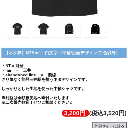
【ネタ枠】NT&mii・白文字（半袖/正面デザイン/白色以外）
・NT = 能登
・mii ＝ 三井
・abandoned line ＝ 廃線
さり気なく能登三井駅を想うネタデザインです。
しっかりとした生地を使った半袖シャツです。
※利益は全額被災地へ寄付いたします
※二次販売歓迎！ぜひご相談ください♬
3,200円
(税込3,520円)
外部サイトに貼る