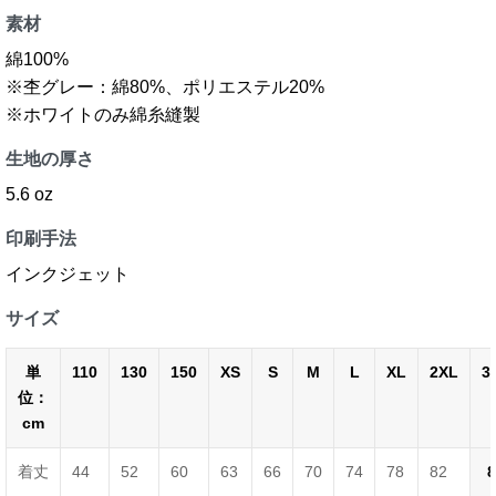
素材
綿100%
※杢グレー：綿80%、ポリエステル20%
※ホワイトのみ綿糸縫製
生地の厚さ
5.6 oz
印刷手法
インクジェット
サイズ
単
110
130
150
XS
S
M
L
XL
2XL
3
位：
cm
着丈
44
52
60
63
66
70
74
78
82
8