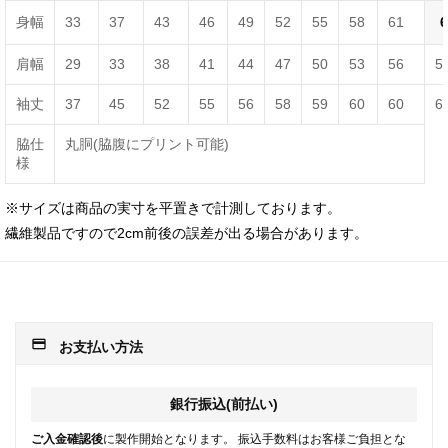
身幅
33
37
43
46
49
52
55
58
61
6
肩幅
29
33
38
41
44
47
50
53
56
5
袖丈
37
45
52
55
56
58
59
60
60
6
脇仕
丸胴(脇腹にプリント可能)
様
※サイズは商品の実寸を平置きで計測しております。
繊維製品ですので2cm前後の誤差が出る場合があります。
payment
お支払い方法
銀行振込(前払い)
ご入金確認後
に製作開始となります。 振込手数料はお客様ご負担とな