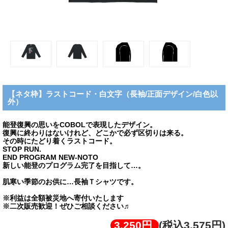
【ネタ枠】ラストコード・白文字（長袖/正面デザイン/白色以
外）
能登復興の思いをCOBOLで表現したデザイン。
復興に終わりはないけれど、どこかで必ず区切りは来る。
その時にたどり着くラストコード。
STOP RUN.
END PROGRAM NEW-NOTO
新しい能登のプログラム完了を目指して…。
肌寒い季節のお供に…長袖Ｔシャツです。
※利益は全額被災地へ寄付いたします
※二次販売歓迎！ぜひご相談ください♬
3,250円
(税込3,575円)