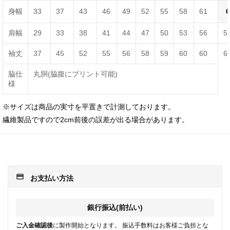
身幅
33
37
43
46
49
52
55
58
61
6
肩幅
29
33
38
41
44
47
50
53
56
5
袖丈
37
45
52
55
56
58
59
60
60
6
脇仕
丸胴(脇腹にプリント可能)
様
※サイズは商品の実寸を平置きで計測しております。
繊維製品ですので2cm前後の誤差が出る場合があります。
payment
お支払い方法
銀行振込(前払い)
ご入金確認後
に製作開始となります。 振込手数料はお客様ご負担とな