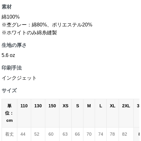
素材
綿100%
※杢グレー：綿80%、ポリエステル20%
※ホワイトのみ綿糸縫製
生地の厚さ
5.6 oz
印刷手法
インクジェット
サイズ
単
110
130
150
XS
S
M
L
XL
2XL
3
位：
cm
着丈
44
52
60
63
66
70
74
78
82
8