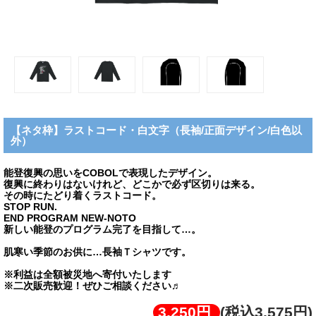
【ネタ枠】ラストコード・白文字（長袖/正面デザイン/白色以
外）
能登復興の思いをCOBOLで表現したデザイン。
復興に終わりはないけれど、どこかで必ず区切りは来る。
その時にたどり着くラストコード。
STOP RUN.
END PROGRAM NEW-NOTO
新しい能登のプログラム完了を目指して…。
肌寒い季節のお供に…長袖Ｔシャツです。
※利益は全額被災地へ寄付いたします
※二次販売歓迎！ぜひご相談ください♬
3,250円
(税込3,575円)