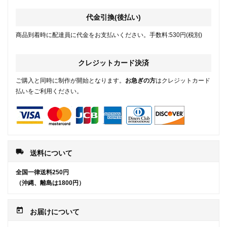
代金引換(後払い)
商品到着時に配達員に代金をお支払いください。手数料:530円(税別)
クレジットカード決済
ご購入と同時に制作が開始となります。
お急ぎの方
はクレジットカード
払いをご利用ください。
local_shipping
送料について
全国一律送料250円
（沖縄、離島は1800円）
today
お届けについて