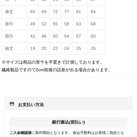
身丈
65
69
72
77
81
84
身巾
49
52
55
58
63
68
肩巾
42
46
50
54
57
60
袖丈
19
20
22
24
25
26
※サイズは商品の実寸を平置きで計測しております。
繊維製品ですので2cm前後の誤差が出る場合があります。
payment
お支払い方法
銀行振込(前払い)
ご入金確認後
に製作開始となります。 振込手数料はお客様ご負担とな