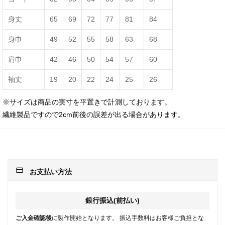
身丈
65
69
72
77
81
84
身巾
49
52
55
58
63
68
肩巾
42
46
50
54
57
60
袖丈
19
20
22
24
25
26
※サイズは商品の実寸を平置きで計測しております。
繊維製品ですので2cm前後の誤差が出る場合があります。
payment
お支払い方法
銀行振込(前払い)
ご入金確認後
に製作開始となります。 振込手数料はお客様ご負担とな