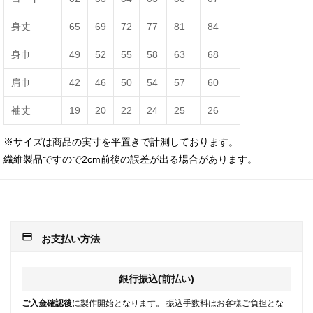
身丈
65
69
72
77
81
84
身巾
49
52
55
58
63
68
肩巾
42
46
50
54
57
60
袖丈
19
20
22
24
25
26
※サイズは商品の実寸を平置きで計測しております。
繊維製品ですので2cm前後の誤差が出る場合があります。
payment
お支払い方法
銀行振込(前払い)
ご入金確認後
に製作開始となります。 振込手数料はお客様ご負担とな