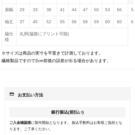
肩幅
29
33
38
41
44
47
50
53
56
5
袖丈
37
45
52
55
56
58
59
60
60
6
脇仕
丸胴(脇腹にプリント可能)
様
※サイズは商品の実寸を平置きで計測しております。
繊維製品ですので2cm前後の誤差が出る場合があります。
payment
お支払い方法
銀行振込(前払い)
ご入金確認後
に製作開始となります。 振込手数料はお客様ご負担とな
ります。ご了承ください。