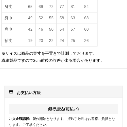
身丈
65
69
72
77
81
84
身巾
49
52
55
58
63
68
肩巾
42
46
50
54
57
60
袖丈
19
20
22
24
25
26
※サイズは商品の実寸を平置きで計測しております。
繊維製品ですので2cm前後の誤差が出る場合があります。
payment
お支払い方法
銀行振込(前払い)
ご入金確認後
に製作開始となります。 振込手数料はお客様ご負担とな
ります。ご了承ください。