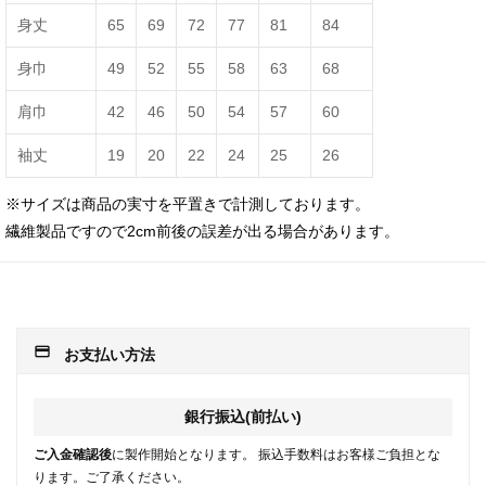
身丈
65
69
72
77
81
84
身巾
49
52
55
58
63
68
肩巾
42
46
50
54
57
60
袖丈
19
20
22
24
25
26
※サイズは商品の実寸を平置きで計測しております。
繊維製品ですので2cm前後の誤差が出る場合があります。
payment
お支払い方法
銀行振込(前払い)
ご入金確認後
に製作開始となります。 振込手数料はお客様ご負担とな
ります。ご了承ください。