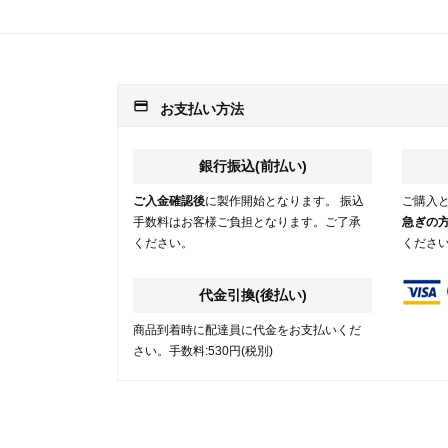
payment
お支払い方法
銀行振込(前払い)
ご入金確認後
に製作開始となります。 振込
ご購入
手数料はお客様ご負担となります。ご了承
急ぎの
ください。
くださ
代金引換(後払い)
商品到着時に配達員に代金をお支払いくだ
さい。手数料:530円(税別)