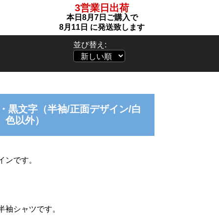
3営業日出荷
本日
8月7日
ご購入で
8月11日
に発送致します
並び替え:
sle・黒文字（半袖/正面デザイン/白
色以外）
インです。
半袖シャツです。