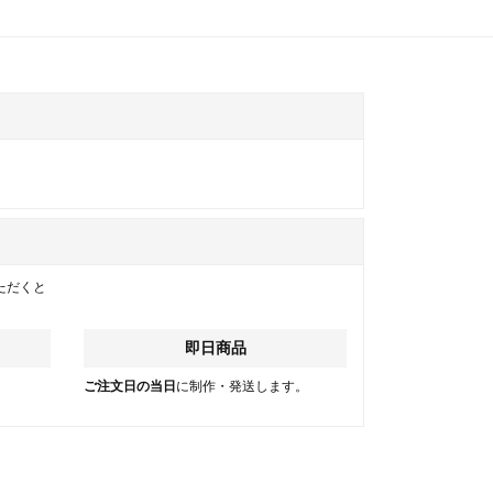
ただくと
即日商品
。
ご注文日の当日
に制作・発送します。