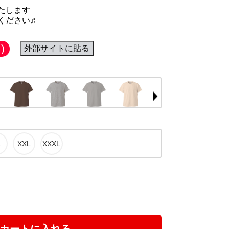
たします
ください♬
)
外部サイトに貼る