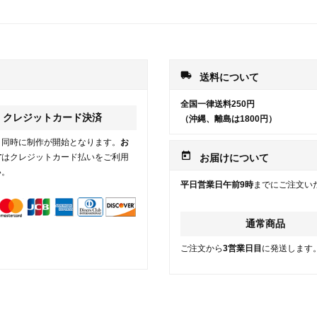
local_shipping
送料について
全国一律送料250円
クレジットカード決済
（沖縄、離島は1800円）
と同時に制作が開始となります。
お
today
方
はクレジットカード払いをご利用
お届けについて
い。
平日営業日午前9時
までにご注文い
通常商品
ご注文から
3営業日目
に発送します