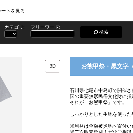
カートを見る
カテゴリ:
フリーワード:
検索
お熊甲祭・黒文字（
3D
石川県七尾市中島町で開催さ
国の重要無形民俗文化財に指
それが「お熊甲祭」です。
しっかりとした生地を使った
※利益は全額被災地へ寄付い
※二次販売歓迎！ぜひご相談