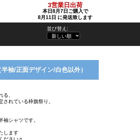
3営業日出荷
本日
8月7日
ご購入で
8月11日
に発送致します
並び替え:
半袖/正面デザイン/白色以外）
れる、
定されている枠旗祭り。
半袖シャツです。
たします
ください♬