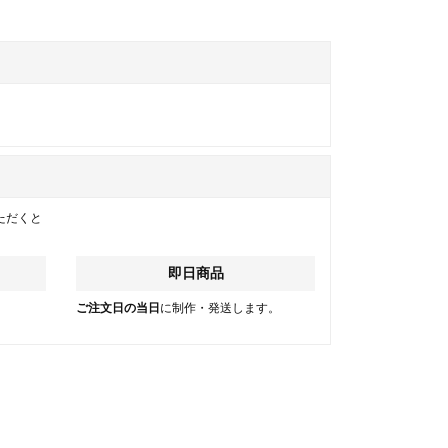
ただくと
即日商品
。
ご注文日の当日
に制作・発送します。