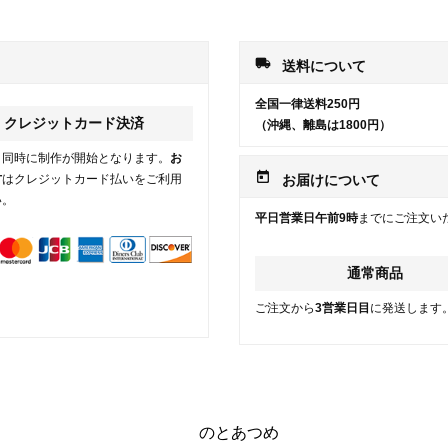
local_shipping
送料について
全国一律送料250円
クレジットカード決済
（沖縄、離島は1800円）
と同時に制作が開始となります。
お
today
方
はクレジットカード払いをご利用
お届けについて
い。
平日営業日午前9時
までにご注文い
通常商品
ご注文から
3営業日目
に発送します
のとあつめ