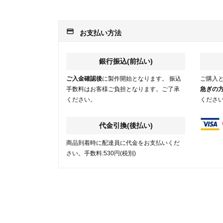
payment
お支払い方法
銀行振込(前払い)
ご入金確認後
に製作開始となります。 振込
ご購入
手数料はお客様ご負担となります。ご了承
急ぎの
ください。
くださ
代金引換(後払い)
商品到着時に配達員に代金をお支払いくだ
さい。手数料:530円(税別)