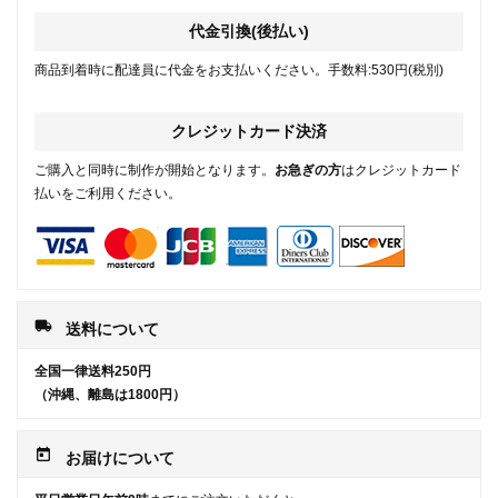
代金引換(後払い)
商品到着時に配達員に代金をお支払いください。手数料:530円(税別)
クレジットカード決済
ご購入と同時に制作が開始となります。
お急ぎの方
はクレジットカード
払いをご利用ください。
local_shipping
送料について
全国一律送料250円
（沖縄、離島は1800円）
today
お届けについて