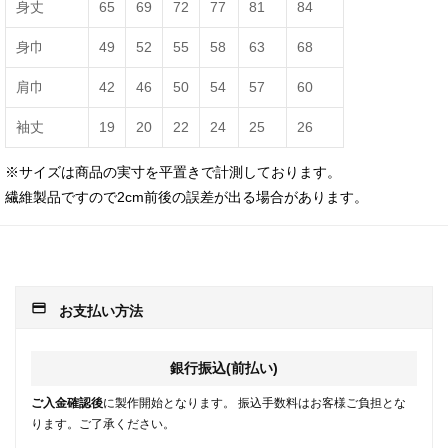
身丈
65
69
72
77
81
84
身巾
49
52
55
58
63
68
肩巾
42
46
50
54
57
60
袖丈
19
20
22
24
25
26
※サイズは商品の実寸を平置きで計測しております。
繊維製品ですので2cm前後の誤差が出る場合があります。
payment
お支払い方法
銀行振込(前払い)
ご入金確認後
に製作開始となります。 振込手数料はお客様ご負担とな
ります。ご了承ください。