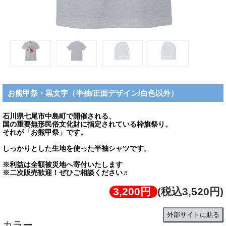
お熊甲祭・黒文字（半袖/正面デザイン/白色以外）
石川県七尾市中島町で開催される、
国の重要無形民俗文化財に指定されている枠旗祭り。
それが「お熊甲祭」です。
しっかりとした生地を使った半袖シャツです。
※利益は全額被災地へ寄付いたします
※二次販売歓迎！ぜひご相談ください♬
3,200円
(税込3,520円)
外部サイトに貼る
カラー