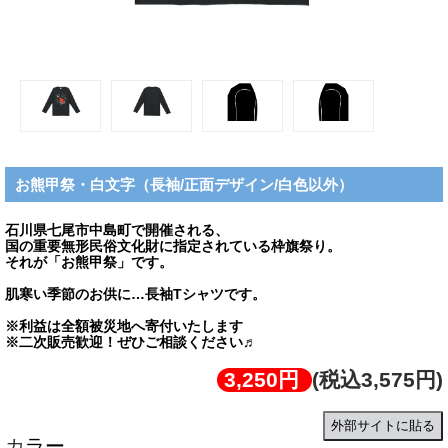
お熊甲祭・白文字（長袖/正面デザイン/白色以外）
石川県七尾市中島町で開催される、
国の重要無形民俗文化財に指定されている枠旗祭り。
それが「お熊甲祭」です。
肌寒い季節のお供に…長袖Tシャツです。
※利益は全額被災地へ寄付いたします
※二次販売歓迎！ぜひご相談ください♬
3,250円
(税込3,575円)
外部サイトに貼る
カラー