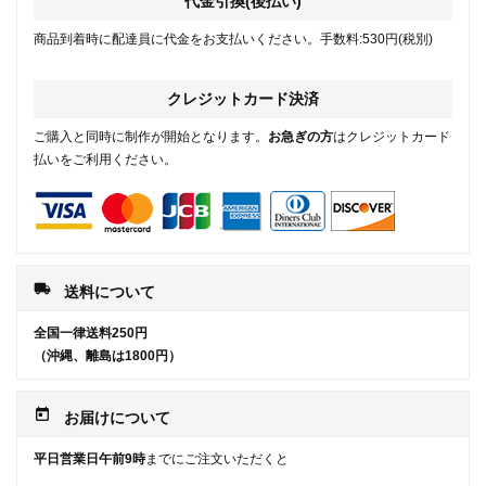
代金引換(後払い)
商品到着時に配達員に代金をお支払いください。手数料:530円(税別)
クレジットカード決済
ご購入と同時に制作が開始となります。
お急ぎの方
はクレジットカード
払いをご利用ください。
local_shipping
送料について
全国一律送料250円
（沖縄、離島は1800円）
today
お届けについて
平日営業日午前9時
までにご注文いただくと