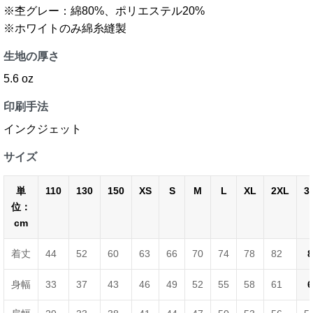
※杢グレー：綿80%、ポリエステル20%
※ホワイトのみ綿糸縫製
生地の厚さ
5.6 oz
印刷手法
インクジェット
サイズ
単
110
130
150
XS
S
M
L
XL
2XL
3
位：
cm
着丈
44
52
60
63
66
70
74
78
82
8
身幅
33
37
43
46
49
52
55
58
61
6