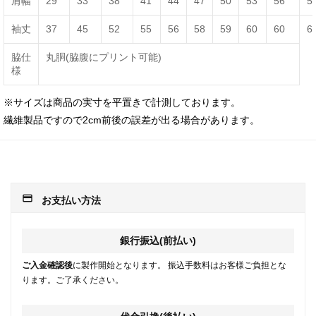
肩幅
29
33
38
41
44
47
50
53
56
5
袖丈
37
45
52
55
56
58
59
60
60
6
脇仕
丸胴(脇腹にプリント可能)
様
※サイズは商品の実寸を平置きで計測しております。
繊維製品ですので2cm前後の誤差が出る場合があります。
payment
お支払い方法
銀行振込(前払い)
ご入金確認後
に製作開始となります。 振込手数料はお客様ご負担とな
ります。ご了承ください。