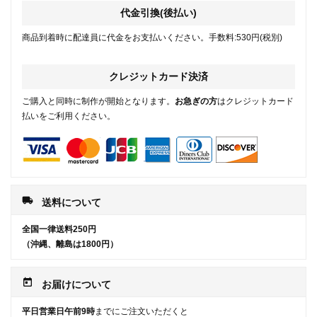
代金引換(後払い)
商品到着時に配達員に代金をお支払いください。手数料:530円(税別)
クレジットカード決済
ご購入と同時に制作が開始となります。
お急ぎの方
はクレジットカード
払いをご利用ください。
local_shipping
送料について
全国一律送料250円
（沖縄、離島は1800円）
today
お届けについて
平日営業日午前9時
までにご注文いただくと