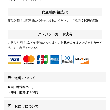
代金引換(後払い)
商品到着時に配達員に代金をお支払いください。手数料:530円(税別)
クレジットカード決済
ご購入と同時に制作が開始となります。
お急ぎの方
はクレジットカード
払いをご利用ください。
local_shipping
送料について
全国一律送料250円
（沖縄、離島は1800円）
today
お届けについて