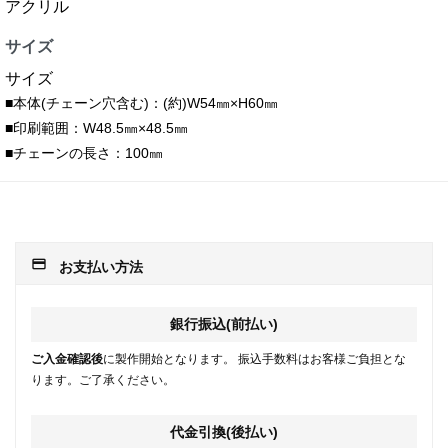
アクリル
サイズ
サイズ
■本体(チェーン穴含む)：(約)W54㎜×H60㎜
■印刷範囲：W48.5㎜×48.5㎜
■チェーンの長さ：100㎜
payment
お支払い方法
銀行振込(前払い)
ご入金確認後
に製作開始となります。 振込手数料はお客様ご負担とな
ります。ご了承ください。
代金引換(後払い)