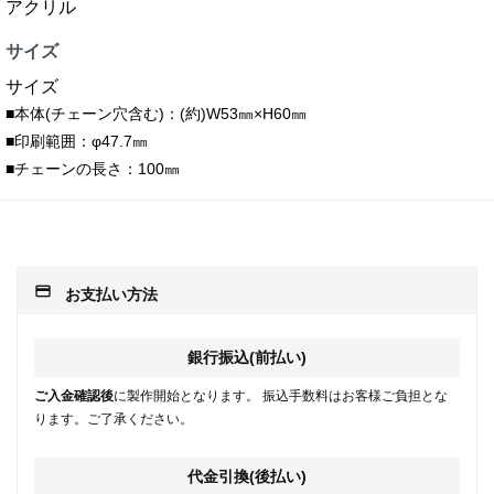
アクリル
サイズ
サイズ
■本体(チェーン穴含む)：(約)W53㎜×H60㎜
■印刷範囲：φ47.7㎜
■チェーンの長さ：100㎜
payment
お支払い方法
銀行振込(前払い)
ご入金確認後
に製作開始となります。 振込手数料はお客様ご負担とな
ります。ご了承ください。
代金引換(後払い)