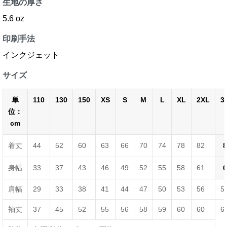
生地の厚さ
5.6 oz
印刷手法
インクジェット
サイズ
単
110
130
150
XS
S
M
L
XL
2XL
3
位：
cm
着丈
44
52
60
63
66
70
74
78
82
8
身幅
33
37
43
46
49
52
55
58
61
6
肩幅
29
33
38
41
44
47
50
53
56
5
袖丈
37
45
52
55
56
58
59
60
60
6