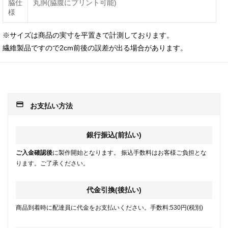
脇仕
丸胴(脇腹にプリント可能)
様
※サイズは商品の実寸を平置きで計測しております。
繊維製品ですので2cm前後の誤差が出る場合があります。
payment
お支払い方法
銀行振込(前払い)
ご入金確認後
に製作開始となります。 振込手数料はお客様ご負担とな
ります。ご了承ください。
代金引換(後払い)
商品到着時に配達員に代金をお支払いください。手数料:530円(税別)