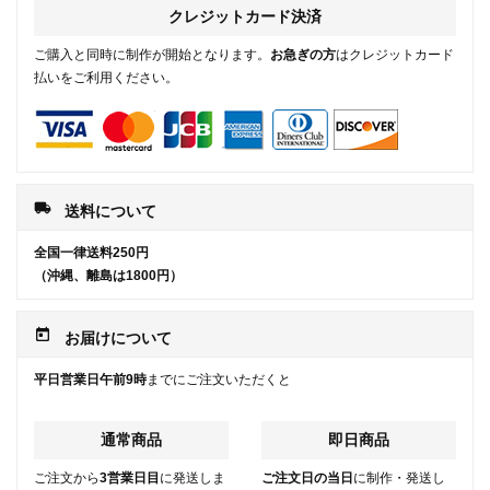
クレジットカード決済
ご購入と同時に制作が開始となります。
お急ぎの方
はクレジットカード
払いをご利用ください。
local_shipping
送料について
全国一律送料250円
（沖縄、離島は1800円）
today
お届けについて
平日営業日午前9時
までにご注文いただくと
通常商品
即日商品
ご注文から
3営業日目
に発送しま
ご注文日の当日
に制作・発送し