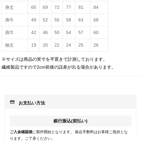
身丈
65
69
72
77
81
84
身巾
49
52
55
58
63
68
肩巾
42
46
50
54
57
60
袖丈
19
20
22
24
25
26
※サイズは商品の実寸を平置きで計測しております。
繊維製品ですので2cm前後の誤差が出る場合があります。
payment
お支払い方法
銀行振込(前払い)
ご入金確認後
に製作開始となります。 振込手数料はお客様ご負担とな
ります。ご了承ください。