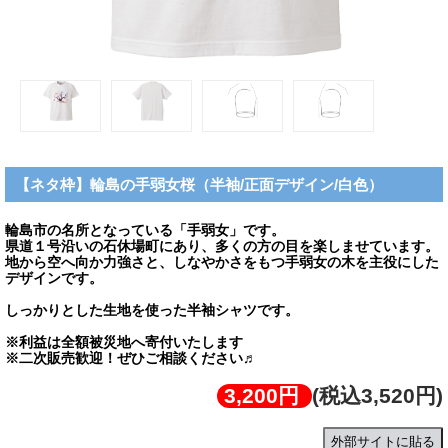
【ネタ枠】輪島の手弱女桜（半袖/正面デザイン/白色）
輪島市の名所となっている「手弱女」です。
県道１号沿いの石休場町にあり、多くの方の目を楽しませています。
地から空へ向か力強さと、しなやかさをもつ手弱女の木を主役にした
デザインです。
しっかりとした生地を使った半袖シャツです。
※利益は全額被災地へ寄付いたします
※二次販売歓迎！ぜひご相談ください♬
3,200円
(税込3,520円)
外部サイトに貼る