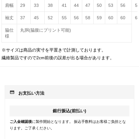
肩幅
29
33
38
41
44
47
50
53
56
5
袖丈
37
45
52
55
56
58
59
60
60
6
脇仕
丸胴(脇腹にプリント可能)
様
※サイズは商品の実寸を平置きで計測しております。
繊維製品ですので2cm前後の誤差が出る場合があります。
payment
お支払い方法
銀行振込(前払い)
ご入金確認後
に製作開始となります。 振込手数料はお客様ご負担とな
ります。ご了承ください。