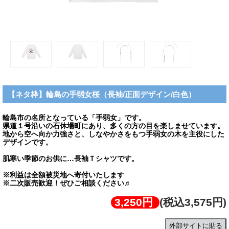
【ネタ枠】輪島の手弱女桜（長袖/正面デザイン/白色）
輪島市の名所となっている「手弱女」です。
県道１号沿いの石休場町にあり、多くの方の目を楽しませています。
地から空へ向か力強さと、しなやかさをもつ手弱女の木を主役にした
デザインです。
肌寒い季節のお供に…長袖Ｔシャツです。
※利益は全額被災地へ寄付いたします
※二次販売歓迎！ぜひご相談ください♬
3,250円
(税込3,575円)
外部サイトに貼る