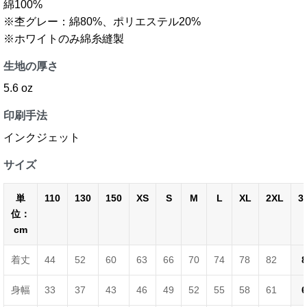
綿100%
※杢グレー：綿80%、ポリエステル20%
※ホワイトのみ綿糸縫製
生地の厚さ
5.6 oz
印刷手法
インクジェット
サイズ
単
110
130
150
XS
S
M
L
XL
2XL
3
位：
cm
着丈
44
52
60
63
66
70
74
78
82
8
身幅
33
37
43
46
49
52
55
58
61
6