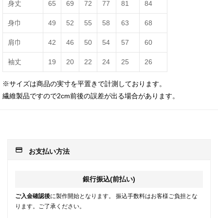
身丈
65
69
72
77
81
84
身巾
49
52
55
58
63
68
肩巾
42
46
50
54
57
60
袖丈
19
20
22
24
25
26
※サイズは商品の実寸を平置きで計測しております。
繊維製品ですので2cm前後の誤差が出る場合があります。
payment
お支払い方法
銀行振込(前払い)
ご入金確認後
に製作開始となります。 振込手数料はお客様ご負担とな
ります。ご了承ください。