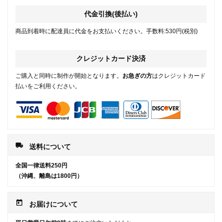
代金引換(後払い)
商品到着時に配達員に代金をお支払いください。手数料:530円(税別)
クレジットカード決済
ご購入と同時に制作が開始となります。
お急ぎの方
はクレジットカード
払いをご利用ください。
local_shipping
送料について
全国一律送料250円
（沖縄、離島は1800円）
today
お届けについて