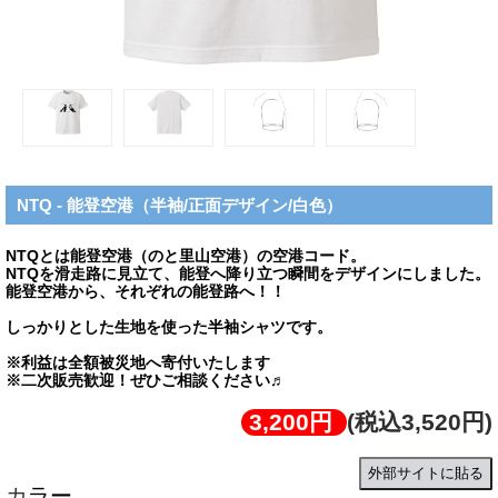
NTQ - 能登空港（半袖/正面デザイン/白色）
NTQとは能登空港（のと里山空港）の空港コード。
NTQを滑走路に見立て、能登へ降り立つ瞬間をデザインにしました。
能登空港から、それぞれの能登路へ！！
しっかりとした生地を使った半袖シャツです。
※利益は全額被災地へ寄付いたします
※二次販売歓迎！ぜひご相談ください♬
3,200円
(税込3,520円)
外部サイトに貼る
カラー