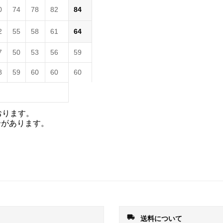
0
74
78
82
84
2
55
58
61
64
7
50
53
56
59
8
59
60
60
60
おります。
合があります。
local_shipping
送料について