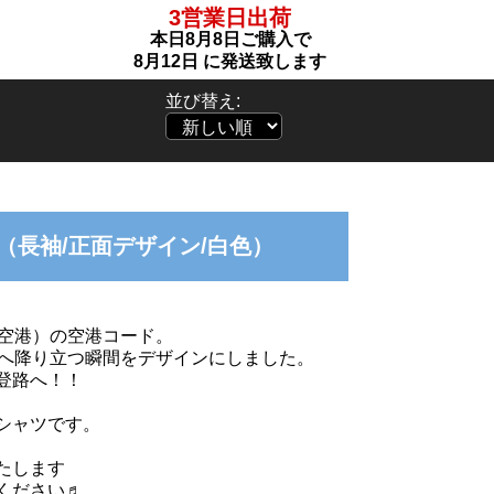
3営業日出荷
本日
8月8日
ご購入で
8月12日
に発送致します
並び替え:
空港（長袖/正面デザイン/白色）
山空港）の空港コード。
登へ降り立つ瞬間をデザインにしました。
登路へ！！
シャツです。
たします
ください♬