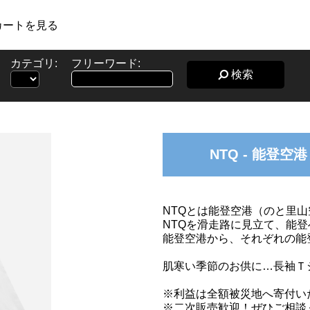
カートを見る
カテゴリ:
フリーワード:
検索
NTQ - 能登
NTQとは能登空港（のと里
NTQを滑走路に見立て、能
能登空港から、それぞれの能
肌寒い季節のお供に…長袖Ｔ
※利益は全額被災地へ寄付い
※二次販売歓迎！ぜひご相談