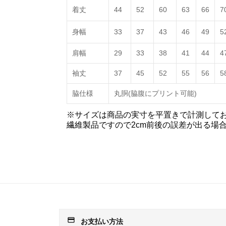
着丈
44
52
60
63
66
7
身幅
33
37
43
46
49
5
肩幅
29
33
38
41
44
4
袖丈
37
45
52
55
56
5
脇仕様
丸胴(脇腹にプリント可能)
※サイズは商品の実寸を平置きで計測して
繊維製品ですので2cm前後の誤差が出る場
payment
お支払い方法