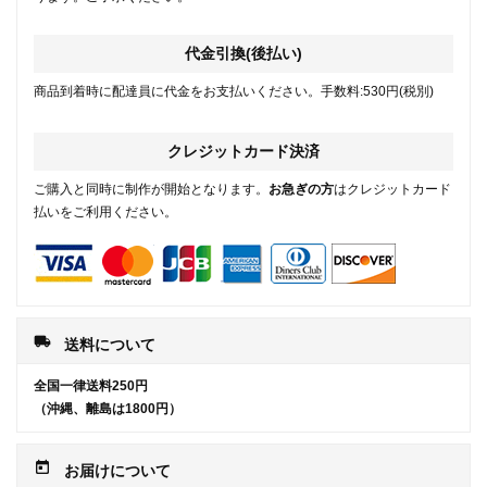
代金引換(後払い)
商品到着時に配達員に代金をお支払いください。手数料:530円(税別)
クレジットカード決済
ご購入と同時に制作が開始となります。
お急ぎの方
はクレジットカード
払いをご利用ください。
local_shipping
送料について
全国一律送料250円
（沖縄、離島は1800円）
today
お届けについて