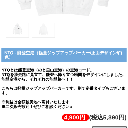
NTQ - 能登空港（軽量ジップアップパーカー/正面デザイン/白
色）
NTQとは能登空港（のと里山空港）の空港コード。
NTQを滑走路に見立て、能登へ降り立つ瞬間をデザインにしました。
能登空港から、それぞれの能登路へ！！
こちらは軽量ジップアップパーカーです。別で定番タイプもございま
す。
※利益は全額被災地へ寄付いたします
※二次販売歓迎！ぜひご相談ください♬
4,900円
(税込5,390円)