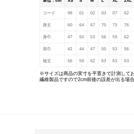
単位：cm
XS
S
M
L
XL
2XL
コード
98
01
02
03
07
62
身丈
60
64
67
70
73
76
身巾
47
50
53
56
59
62
肩巾
42
44
47
50
53
56
袖丈
56
59
62
63
63
63
※サイズは商品の実寸を平置きで計測して
繊維製品ですので2cm前後の誤差が出る場