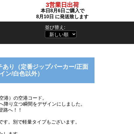
3営業日出荷
本日
8月6日
ご購入で
8月10日
に発送致します
並び替え:
フチあり（定番ジップパーカー/正面
イン/白色以外）
山空港）の空港コード。
登へ降り立つ瞬間をデザインにしました。
登路へ！！
です。別で軽量タイプもございます。
たします