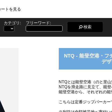
カートを見る
カテゴリ:
フリーワード:
検索
NTQ - 能登空港・
デザ
NTQとは能登空港（のと里
NTQを滑走路に見立て、能
能登空港から、それぞれの能
こちらは定番ジップパーカー
※利益は全額被災地へ寄付い