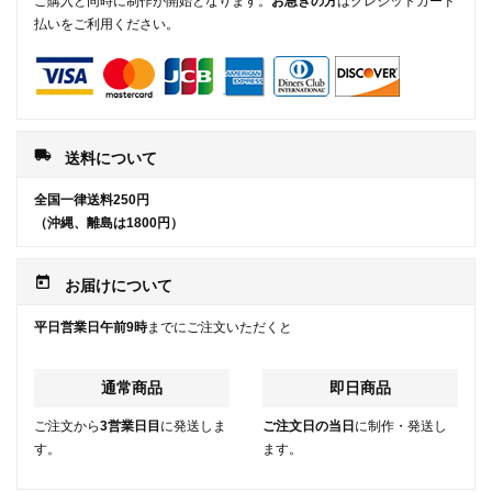
ご購入と同時に制作が開始となります。
お急ぎの方
はクレジットカード
払いをご利用ください。
local_shipping
送料について
全国一律送料250円
（沖縄、離島は1800円）
today
お届けについて
平日営業日午前9時
までにご注文いただくと
通常商品
即日商品
ご注文から
3営業日目
に発送しま
ご注文日の当日
に制作・発送し
す。
ます。