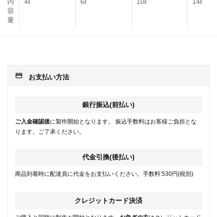
内
4ℓ
6ℓ
10ℓ
14ℓ
容
量
payment
お支払い方法
銀行振込(前払い)
ご入金確認後
に製作開始となります。 振込手数料はお客様ご負担とな
ります。ご了承ください。
代金引換(後払い)
商品到着時に配達員に代金をお支払いください。手数料:530円(税別)
クレジットカード決済