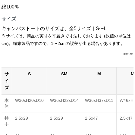
綿100％
サイズ
キャンバストートのサイズは、全5サイズ｜S〜L
※サイズは、商品の実寸を平置きで寸法しております (数値の単位は
cm)。繊維製品ですので、1〜2cmの誤差が出る場合があります。
単位:cm
サ
S
SM
M
M
イ
ズ
本
W30xH20xD10
W36xH22xD14
W36xH37xD11
W46xH
体
持
2.5x29
2.5x29
2.5x47
2.5x47
手