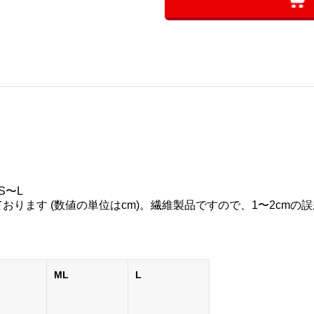
S〜L
ります (数値の単位はcm)。繊維製品ですので、1〜2cmの
ML
L