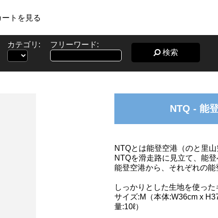
カートを見る
カテゴリ:
フリーワード:
検索
NTQ -
NTQとは能登空港（のと里
NTQを滑走路に見立て、能
能登空港から、それぞれの能
しっかりとした生地を使った
サイズ:M（本体:W36cm x H37
量:10ℓ）