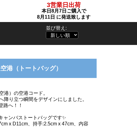
3営業日出荷
本日
8月7日
ご購入で
8月11日
に発送致します
並び替え:
 能登空港（トートバッグ）
山空港）の空港コード。
登へ降り立つ瞬間をデザインにしました。
登路へ！！
キャンバストートバッグです✨
cm x D11cm、持手:2.5cm x 47cm、内容