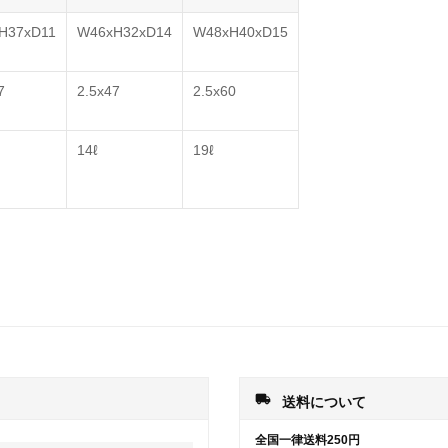
H37xD11
W46xH32xD14
W48xH40xD15
7
2.5x47
2.5x60
14ℓ
19ℓ
local_shipping
送料について
全国一律送料250円