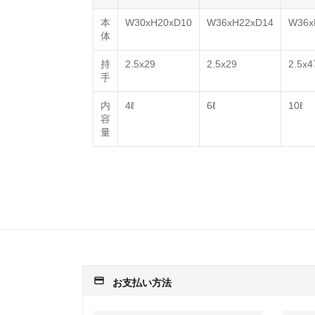
本
W30xH20xD10
W36xH22xD14
W36x
体
持
2.5x29
2.5x29
2.5x4
手
内
4ℓ
6ℓ
10ℓ
容
量
payment
お支払い方法