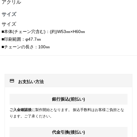
アクリル
サイズ
サイズ
■本体(チェーン穴含む)：(約)W53㎜×H60㎜
■印刷範囲：φ47.7㎜
■チェーンの長さ：100㎜
payment
お支払い方法
銀行振込(前払い)
ご入金確認後
に製作開始となります。 振込手数料はお客様ご負担とな
ります。ご了承ください。
代金引換(後払い)