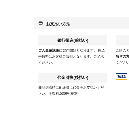
payment
お支払い方法
銀行振込(前払い)
ご入金確認後
に製作開始となります。 振込
ご購入
手数料はお客様ご負担となります。ご了承
急ぎの
ください。
くださ
代金引換(後払い)
商品到着時に配達員に代金をお支払いくだ
さい。手数料:530円(税別)