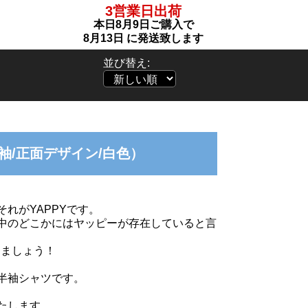
3営業日出荷
本日
8月9日
ご購入で
8月13日
に発送致します
並び替え:
半袖/正面デザイン/白色）
れがYAPPYです。
中のどこかにはヤッピーが存在していると言
りましょう！
半袖シャツです。
たします