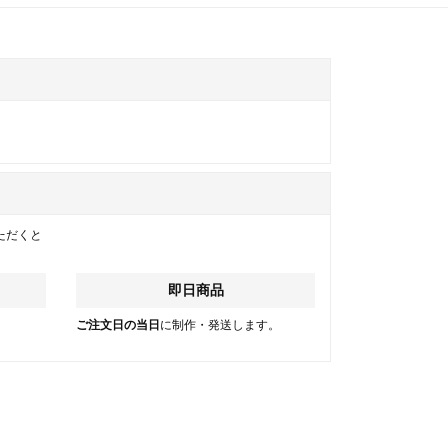
ただくと
即日商品
。
ご注文日の当日
に制作・発送します。