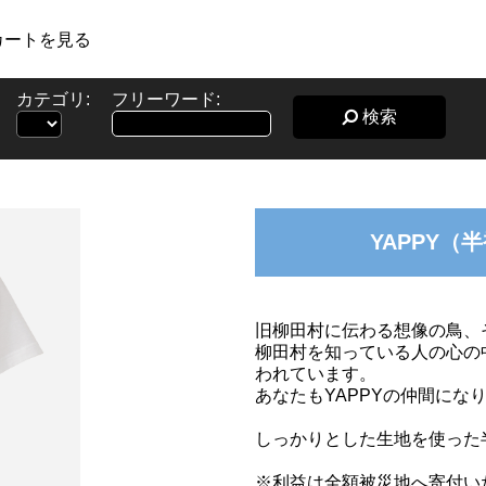
カートを見る
カテゴリ:
フリーワード:
検索
YAPPY（
旧柳田村に伝わる想像の鳥、そ
柳田村を知っている人の心の
われています。
あなたもYAPPYの仲間にな
しっかりとした生地を使った
※利益は全額被災地へ寄付い