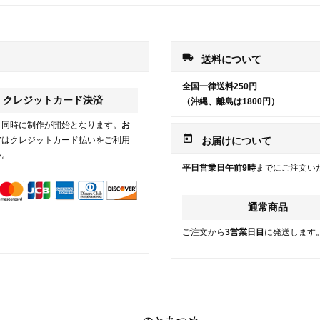
local_shipping
送料について
全国一律送料250円
クレジットカード決済
（沖縄、離島は1800円）
と同時に制作が開始となります。
お
today
方
はクレジットカード払いをご利用
お届けについて
い。
平日営業日午前9時
までにご注文い
通常商品
ご注文から
3営業日目
に発送します