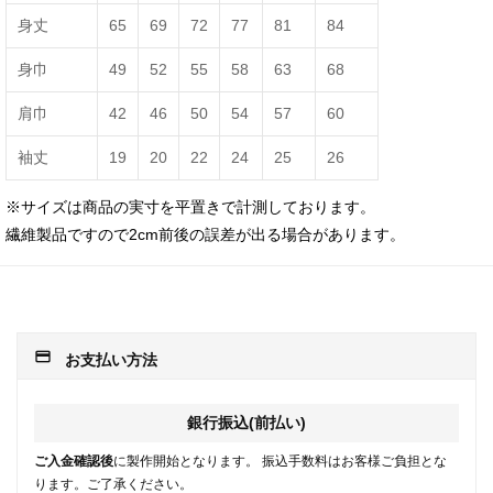
身丈
65
69
72
77
81
84
身巾
49
52
55
58
63
68
肩巾
42
46
50
54
57
60
袖丈
19
20
22
24
25
26
※サイズは商品の実寸を平置きで計測しております。
繊維製品ですので2cm前後の誤差が出る場合があります。
payment
お支払い方法
銀行振込(前払い)
ご入金確認後
に製作開始となります。 振込手数料はお客様ご負担とな
ります。ご了承ください。