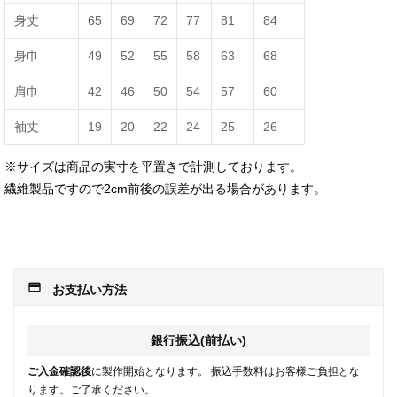
身丈
65
69
72
77
81
84
身巾
49
52
55
58
63
68
肩巾
42
46
50
54
57
60
袖丈
19
20
22
24
25
26
※サイズは商品の実寸を平置きで計測しております。
繊維製品ですので2cm前後の誤差が出る場合があります。
payment
お支払い方法
銀行振込(前払い)
ご入金確認後
に製作開始となります。 振込手数料はお客様ご負担とな
ります。ご了承ください。