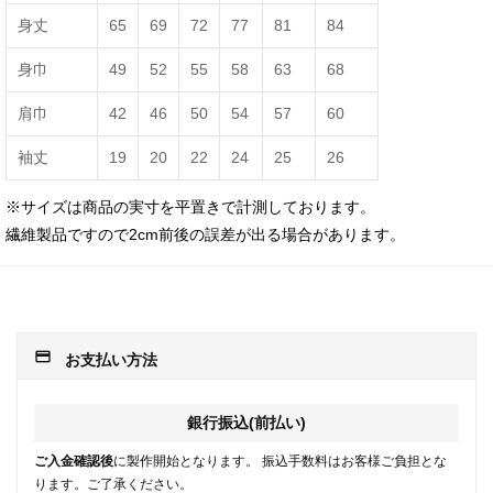
身丈
65
69
72
77
81
84
身巾
49
52
55
58
63
68
肩巾
42
46
50
54
57
60
袖丈
19
20
22
24
25
26
※サイズは商品の実寸を平置きで計測しております。
繊維製品ですので2cm前後の誤差が出る場合があります。
payment
お支払い方法
銀行振込(前払い)
ご入金確認後
に製作開始となります。 振込手数料はお客様ご負担とな
ります。ご了承ください。