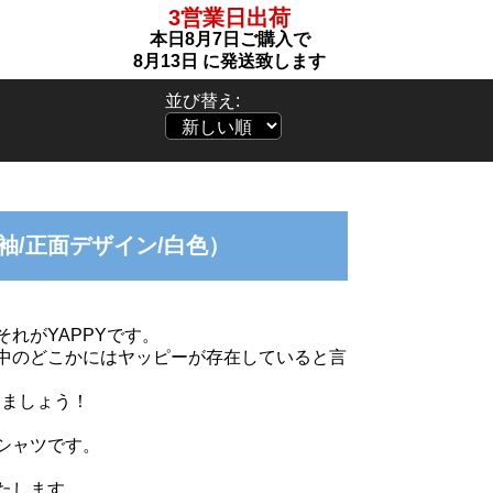
3営業日出荷
本日
8月7日
ご購入で
8月13日
に発送致します
並び替え:
長袖/正面デザイン/白色）
れがYAPPYです。
中のどこかにはヤッピーが存在していると言
りましょう！
シャツです。
たします