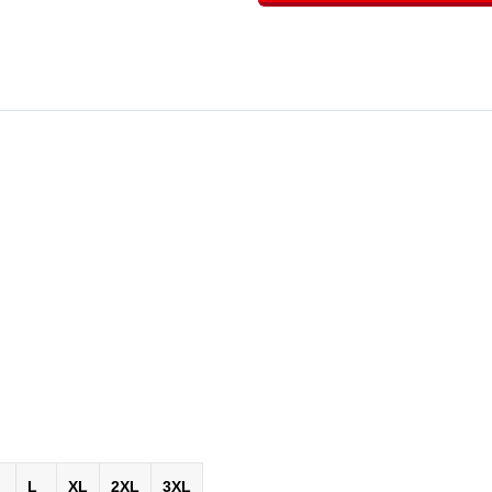
L
XL
2XL
3XL