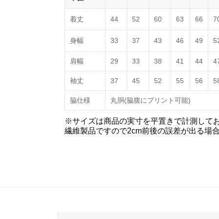
着丈
44
52
60
63
66
7
身幅
33
37
43
46
49
5
肩幅
29
33
38
41
44
4
袖丈
37
45
52
55
56
5
脇仕様
丸胴(脇腹にプリント可能)
※サイズは商品の実寸を平置きで計測して
繊維製品ですので2cm前後の誤差が出る場