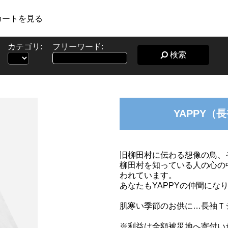
カートを見る
カテゴリ:
フリーワード:
検索
YAPPY（
旧柳田村に伝わる想像の鳥、そ
柳田村を知っている人の心の
われています。
あなたもYAPPYの仲間にな
肌寒い季節のお供に…長袖Ｔ
※利益は全額被災地へ寄付い