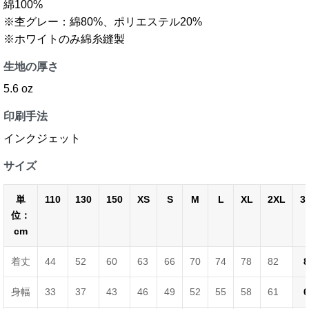
綿100%
※杢グレー：綿80%、ポリエステル20%
※ホワイトのみ綿糸縫製
生地の厚さ
5.6 oz
印刷手法
インクジェット
サイズ
単
110
130
150
XS
S
M
L
XL
2XL
3
位：
cm
着丈
44
52
60
63
66
70
74
78
82
8
身幅
33
37
43
46
49
52
55
58
61
6