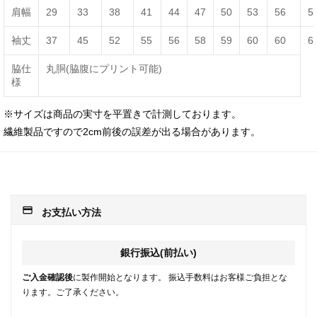
肩幅
29
33
38
41
44
47
50
53
56
5
袖丈
37
45
52
55
56
58
59
60
60
6
脇仕
丸胴(脇腹にプリント可能)
様
※サイズは商品の実寸を平置きで計測しております。
繊維製品ですので2cm前後の誤差が出る場合があります。
payment
お支払い方法
銀行振込(前払い)
ご入金確認後
に製作開始となります。 振込手数料はお客様ご負担とな
ります。ご了承ください。