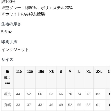
綿100%
※杢グレー：綿80%、ポリエステル20%
※ホワイトのみ綿糸縫製
生地の厚さ
5.6 oz
印刷手法
インクジェット
サイズ
単
110
130
150
XS
S
M
L
XL
2XL
3
位：
cm
着丈
44
52
60
63
66
70
74
78
82
8
身幅
33
37
43
46
49
52
55
58
61
6