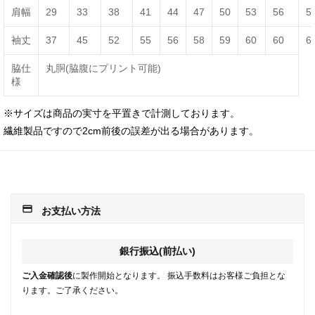
肩幅
29
33
38
41
44
47
50
53
56
5
袖丈
37
45
52
55
56
58
59
60
60
6
脇仕
丸胴(脇腹にプリント可能)
様
※サイズは商品の実寸を平置きで計測しております。
繊維製品ですので2cm前後の誤差が出る場合があります。
payment
お支払い方法
銀行振込(前払い)
ご入金確認後
に製作開始となります。 振込手数料はお客様ご負担とな
ります。ご了承ください。