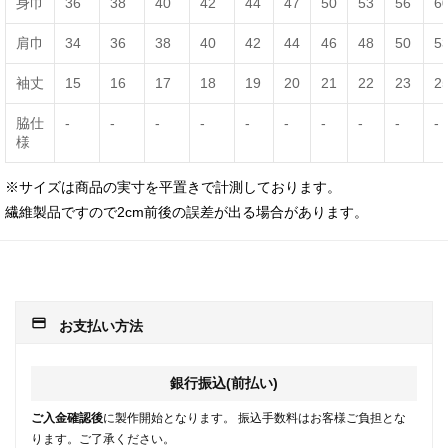
身巾
36
38
40
42
44
47
50
53
56
6
肩巾
34
36
38
40
42
44
46
48
50
5
袖丈
15
16
17
18
19
20
21
22
23
2
脇仕
-
-
-
-
-
-
-
-
-
-
様
※サイズは商品の実寸を平置きで計測しております。
繊維製品ですので2cm前後の誤差が出る場合があります。
payment
お支払い方法
銀行振込(前払い)
ご入金確認後
に製作開始となります。 振込手数料はお客様ご負担とな
ります。ご了承ください。