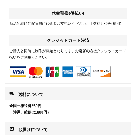
代金引換(後払い)
商品到着時に配達員に代金をお支払いください。手数料:530円(税別)
クレジットカード決済
ご購入と同時に制作が開始となります。
お急ぎの方
はクレジットカード
払いをご利用ください。
local_shipping
送料について
全国一律送料250円
（沖縄、離島は1800円）
today
お届けについて