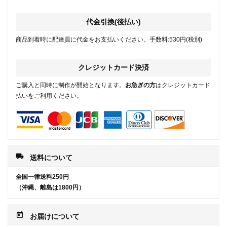
代金引換(後払い)
商品到着時に配達員に代金をお支払いください。手数料:530円(税別)
クレジットカード決済
ご購入と同時に制作が開始となります。
お急ぎの方
はクレジットカード
払いをご利用ください。
local_shipping
送料について
全国一律送料250円
（沖縄、離島は1800円）
today
お届けについて