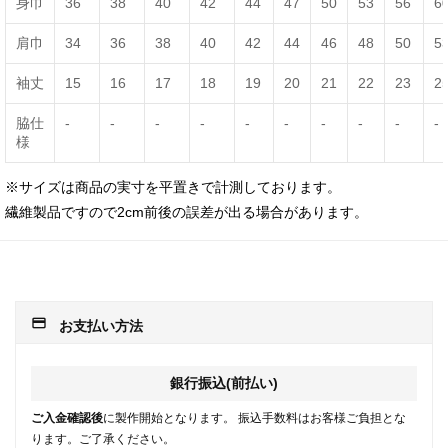
身巾
36
38
40
42
44
47
50
53
56
6
肩巾
34
36
38
40
42
44
46
48
50
5
袖丈
15
16
17
18
19
20
21
22
23
2
脇仕
-
-
-
-
-
-
-
-
-
-
様
※サイズは商品の実寸を平置きで計測しております。
繊維製品ですので2cm前後の誤差が出る場合があります。
payment
お支払い方法
銀行振込(前払い)
ご入金確認後
に製作開始となります。 振込手数料はお客様ご負担とな
ります。ご了承ください。