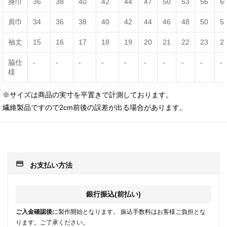
身巾
36
38
40
42
44
47
50
53
56
6
肩巾
34
36
38
40
42
44
46
48
50
5
袖丈
15
16
17
18
19
20
21
22
23
2
脇仕
-
-
-
-
-
-
-
-
-
-
様
※サイズは商品の実寸を平置きで計測しております。
繊維製品ですので2cm前後の誤差が出る場合があります。
payment
お支払い方法
銀行振込(前払い)
ご入金確認後
に製作開始となります。 振込手数料はお客様ご負担とな
ります。ご了承ください。