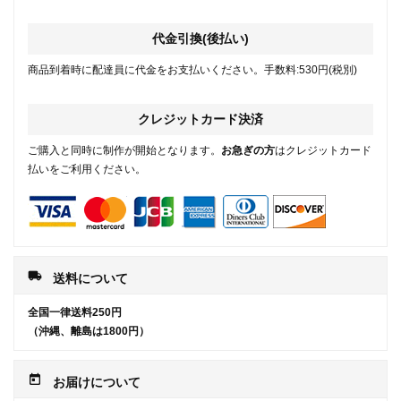
代金引換(後払い)
商品到着時に配達員に代金をお支払いください。手数料:530円(税別)
クレジットカード決済
ご購入と同時に制作が開始となります。
お急ぎの方
はクレジットカード
払いをご利用ください。
local_shipping
送料について
全国一律送料250円
（沖縄、離島は1800円）
today
お届けについて