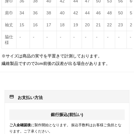
身巾
36
38
40
42
44
47
50
53
56
6
肩巾
34
36
38
40
42
44
46
48
50
5
袖丈
15
16
17
18
19
20
21
22
23
2
脇仕
-
-
-
-
-
-
-
-
-
-
様
※サイズは商品の実寸を平置きで計測しております。
繊維製品ですので2cm前後の誤差が出る場合があります。
payment
お支払い方法
銀行振込(前払い)
ご入金確認後
に製作開始となります。 振込手数料はお客様ご負担とな
ります。ご了承ください。