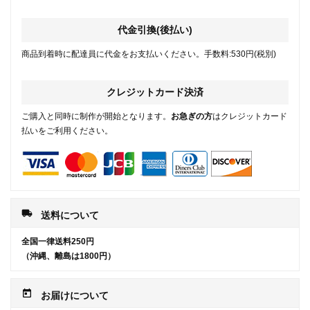
代金引換(後払い)
商品到着時に配達員に代金をお支払いください。手数料:530円(税別)
クレジットカード決済
ご購入と同時に制作が開始となります。
お急ぎの方
はクレジットカード
払いをご利用ください。
local_shipping
送料について
全国一律送料250円
（沖縄、離島は1800円）
today
お届けについて