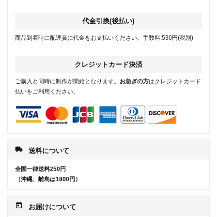
代金引換(後払い)
商品到着時に配達員に代金をお支払いください。手数料:530円(税別)
クレジットカード決済
ご購入と同時に制作が開始となります。
お急ぎの方
はクレジットカード
払いをご利用ください。
local_shipping
送料について
全国一律送料250円
（沖縄、離島は1800円）
today
お届けについて