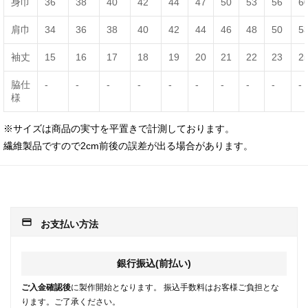
身巾
36
38
40
42
44
47
50
53
56
6
肩巾
34
36
38
40
42
44
46
48
50
5
袖丈
15
16
17
18
19
20
21
22
23
2
脇仕
-
-
-
-
-
-
-
-
-
-
様
※サイズは商品の実寸を平置きで計測しております。
繊維製品ですので2cm前後の誤差が出る場合があります。
payment
お支払い方法
銀行振込(前払い)
ご入金確認後
に製作開始となります。 振込手数料はお客様ご負担とな
ります。ご了承ください。