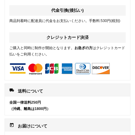
代金引換(後払い)
商品到着時に配達員に代金をお支払いください。手数料:530円(税別)
クレジットカード決済
ご購入と同時に制作が開始となります。
お急ぎの方
はクレジットカード
払いをご利用ください。
local_shipping
送料について
全国一律送料250円
（沖縄、離島は1800円）
today
お届けについて