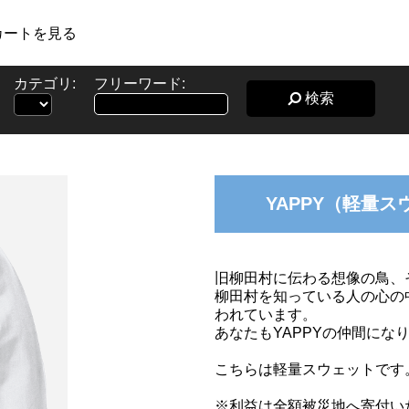
カートを見る
カテゴリ:
フリーワード:
検索
YAPPY（軽量ス
旧柳田村に伝わる想像の鳥、そ
柳田村を知っている人の心の
われています。
あなたもYAPPYの仲間にな
こちらは軽量スウェットです
※利益は全額被災地へ寄付い