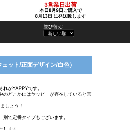
3営業日出荷
本日
8月9日
ご購入で
8月13日
に発送致します
並び替え:
ウェット/正面デザイン/白色）
れがYAPPYです。
中のどこかにはヤッピーが存在していると言
りましょう！
。別で定番タイプもございます。
たします