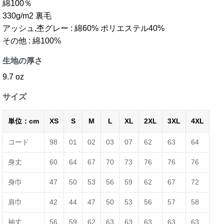
綿100％
330g/m2 裏毛
アッシュ,杢グレー : 綿60% ポリエステル40%
その他 : 綿100%
生地の厚さ
9.7 oz
サイズ
単位：cm
XS
S
M
L
XL
2XL
3XL
4XL
コード
98
01
02
03
07
62
63
64
身丈
60
64
67
70
73
76
76
76
身巾
47
50
53
56
59
62
67
72
肩巾
42
44
47
50
53
56
57
58
袖丈
56
59
62
63
63
63
63
63