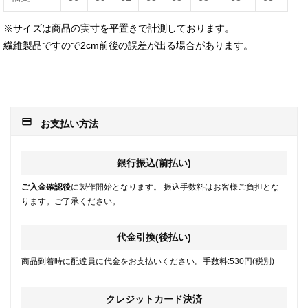
※サイズは商品の実寸を平置きで計測しております。
繊維製品ですので2cm前後の誤差が出る場合があります。
payment
お支払い方法
銀行振込(前払い)
ご入金確認後
に製作開始となります。 振込手数料はお客様ご負担とな
ります。ご了承ください。
代金引換(後払い)
商品到着時に配達員に代金をお支払いください。手数料:530円(税別)
クレジットカード決済