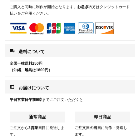
ご購入と同時に制作が開始となります。
お急ぎの方
はクレジットカード
払いをご利用ください。
local_shipping
送料について
全国一律送料250円
（沖縄、離島は1800円）
today
お届けについて
平日営業日午前9時
までにご注文いただくと
通常商品
即日商品
ご注文から
3営業日目
に発送しま
ご注文日の当日
に制作・発送し
す。
ます。