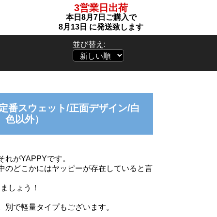
3営業日出荷
本日
8月7日
ご購入で
8月13日
に発送致します
並び替え:
（定番スウェット/正面デザイン/白
色以外）
れがYAPPYです。
中のどこかにはヤッピーが存在していると言
りましょう！
。別で軽量タイプもございます。