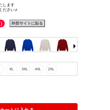
たします
ください♬
)
外部サイトに貼る