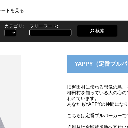
カートを見る
カテゴリ:
フリーワード:
検索
YAPPY（定番プル
旧柳田村に伝わる想像の鳥、そ
柳田村を知っている人の心の
われています。
あなたもYAPPYの仲間にな
こちらは定番プルパーカーで
※利益は全額被災地へ寄付い