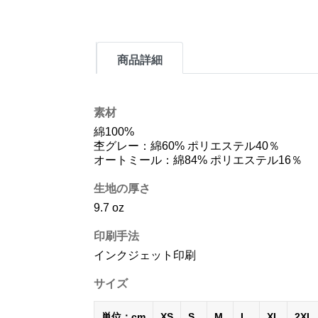
商品詳細
素材
綿100%
杢グレー：綿60% ポリエステル40％
オートミール：綿84% ポリエステル16％
生地の厚さ
9.7 oz
印刷手法
インクジェット印刷
サイズ
単位：cm
XS
S
M
L
XL
2XL