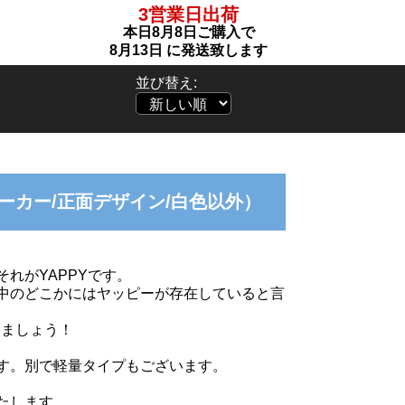
3営業日出荷
本日
8月8日
ご購入で
8月13日
に発送致します
並び替え:
パーカー/正面デザイン/白色以外）
れがYAPPYです。
中のどこかにはヤッピーが存在していると言
りましょう！
す。別で軽量タイプもございます。
たします