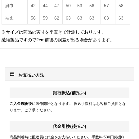
肩巾
42
44
47
50
53
56
57
58
袖丈
56
59
62
63
63
63
63
63
※サイズは商品の実寸を平置きで計測しております。
繊維製品ですので2cm前後の誤差が出る場合があります。
payment
お支払い方法
銀行振込(前払い)
ご入金確認後
に製作開始となります。 振込手数料はお客様ご負担とな
ります。ご了承ください。
代金引換(後払い)
商品到着時に配達員に代金をお支払いください。手数料:530円(税別)