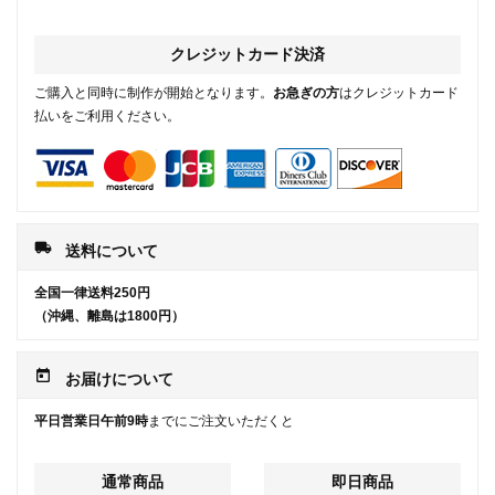
クレジットカード決済
ご購入と同時に制作が開始となります。
お急ぎの方
はクレジットカード
払いをご利用ください。
local_shipping
送料について
全国一律送料250円
（沖縄、離島は1800円）
today
お届けについて
平日営業日午前9時
までにご注文いただくと
通常商品
即日商品