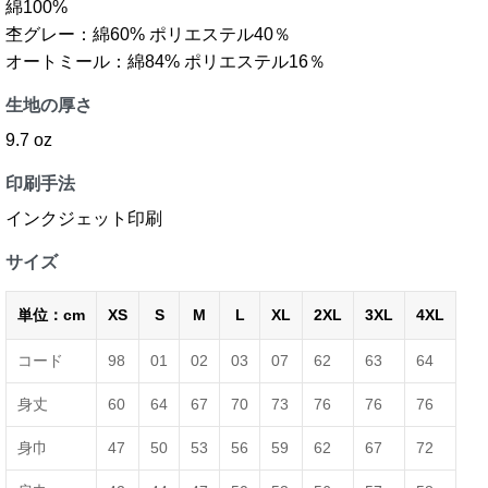
綿100%
杢グレー：綿60% ポリエステル40％
オートミール：綿84% ポリエステル16％
生地の厚さ
9.7 oz
印刷手法
インクジェット印刷
サイズ
単位：cm
XS
S
M
L
XL
2XL
3XL
4XL
コード
98
01
02
03
07
62
63
64
身丈
60
64
67
70
73
76
76
76
身巾
47
50
53
56
59
62
67
72