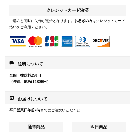
クレジットカード決済
ご購入と同時に制作が開始となります。
お急ぎの方
はクレジットカード
払いをご利用ください。
local_shipping
送料について
全国一律送料250円
（沖縄、離島は1800円）
today
お届けについて
平日営業日午前9時
までにご注文いただくと
通常商品
即日商品