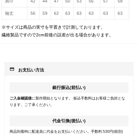
肩巾
42
44
47
50
53
56
57
58
袖丈
56
59
62
63
63
63
63
63
※サイズは商品の実寸を平置きで計測しております。
繊維製品ですので2cm前後の誤差が出る場合があります。
payment
お支払い方法
銀行振込(前払い)
ご入金確認後
に製作開始となります。 振込手数料はお客様ご負担とな
ります。ご了承ください。
代金引換(後払い)
商品到着時に配達員に代金をお支払いください。手数料:530円(税別)