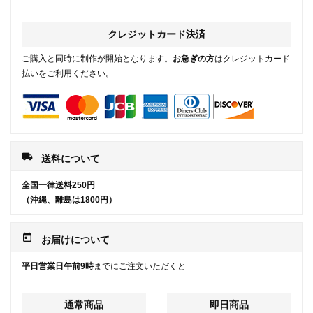
クレジットカード決済
ご購入と同時に制作が開始となります。
お急ぎの方
はクレジットカード
払いをご利用ください。
local_shipping
送料について
全国一律送料250円
（沖縄、離島は1800円）
today
お届けについて
平日営業日午前9時
までにご注文いただくと
通常商品
即日商品