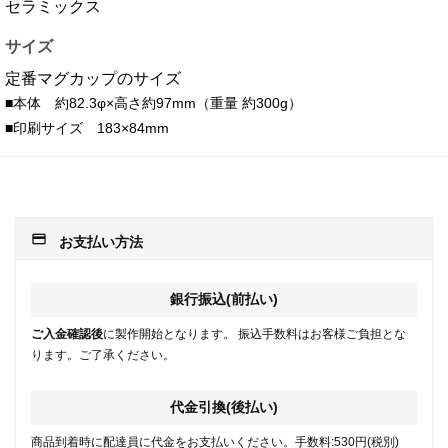
セラミックス
サイズ
定番マグカップのサイズ
■本体 約82.3φ×高さ約97mm（重量 約300g）
■印刷サイズ 183×84mm
payment
お支払い方法
銀行振込(前払い)
ご入金確認後
に製作開始となります。 振込手数料はお客様ご負担とな
ります。ご了承ください。
代金引換(後払い)
商品到着時に配達員に代金をお支払いください。手数料:530円(税別)