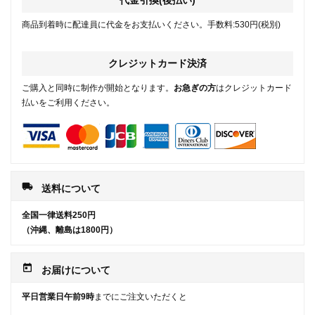
代金引換(後払い)
商品到着時に配達員に代金をお支払いください。手数料:530円(税別)
クレジットカード決済
ご購入と同時に制作が開始となります。
お急ぎの方
はクレジットカード
払いをご利用ください。
local_shipping
送料について
全国一律送料250円
（沖縄、離島は1800円）
today
お届けについて
平日営業日午前9時
までにご注文いただくと