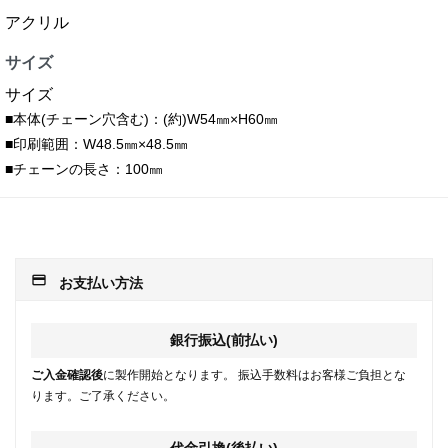
アクリル
サイズ
サイズ
■本体(チェーン穴含む)：(約)W54㎜×H60㎜
■印刷範囲：W48.5㎜×48.5㎜
■チェーンの長さ：100㎜
payment
お支払い方法
銀行振込(前払い)
ご入金確認後
に製作開始となります。 振込手数料はお客様ご負担とな
ります。ご了承ください。